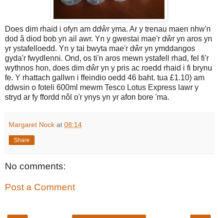
Does dim rhaid i ofyn am ddŵr yma. Ar y trenau maen nhw'n
dod â diod bob yn ail awr. Yn y gwestai mae'r dŵr yn aros yn
yr ystafelloedd. Yn y tai bwyta mae'r dŵr yn ymddangos
gyda'r fwydlenni. Ond, os ti'n aros mewn ystafell rhad, fel fi'r
wythnos hon, does dim dŵr yn y pris ac roedd rhaid i fi brynu
fe. Y rhattach gallwn i ffeindio oedd 46 baht. tua £1.10) am
ddwsin o foteli 600ml mewm Tesco Lotus Express lawr y
stryd ar fy ffordd nôl o'r ynys yn yr afon bore 'ma.
Margaret Nock
at
08:14
Share
No comments:
Post a Comment