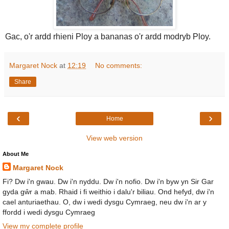
Gac, o'r ardd rhieni Ploy a bananas o'r ardd modryb Ploy.
Margaret Nock
at
12:19
No comments:
Share
‹
›
Home
View web version
About Me
Margaret Nock
Fi? Dw i'n gwau. Dw i'n nyddu. Dw i'n nofio. Dw i'n byw yn Sir Gar
gyda gŵr a mab. Rhaid i fi weithio i dalu'r biliau. Ond hefyd, dw i'n
cael anturiaethau. O, dw i wedi dysgu Cymraeg, neu dw i'n ar y
ffordd i wedi dysgu Cymraeg
View my complete profile