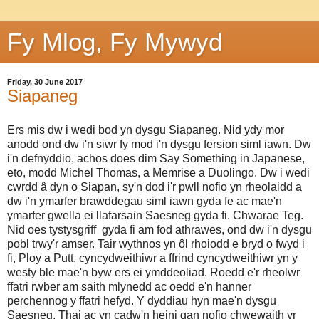
Fy Mlog, Fy Mywyd
Friday, 30 June 2017
Siapaneg
Ers mis dw i wedi bod yn dysgu Siapaneg. Nid ydy mor
anodd ond dw i'n siwr fy mod i'n dysgu fersion siml iawn. Dw
i'n defnyddio, achos does dim Say Something in Japanese,
eto, modd Michel Thomas, a Memrise a Duolingo. Dw i wedi
cwrdd â dyn o Siapan, sy'n dod i'r pwll nofio yn rheolaidd a
dw i'n ymarfer brawddegau siml iawn gyda fe ac mae'n
ymarfer gwella ei llafarsain Saesneg gyda fi. Chwarae Teg.
Nid oes tystysgriff gyda fi am fod athrawes, ond dw i'n dysgu
pobl trwy'r amser. Tair wythnos yn ôl rhoiodd e bryd o fwyd i
fi, Ploy a Putt, cyncydweithiwr a ffrind cyncydweithiwr yn y
westy ble mae'n byw ers ei ymddeoliad. Roedd e'r rheolwr
ffatri rwber am saith mlynedd ac oedd e'n hanner
perchennog y ffatri hefyd. Y dyddiau hyn mae'n dysgu
Saesneg, Thai ac yn cadw'n heini gan nofio chwewaith yr