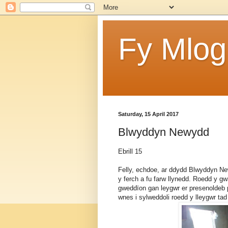
Fy Mlog
Saturday, 15 April 2017
Blwyddyn Newydd
Ebrill 15
Felly, echdoe, ar ddydd Blwyddyn New
y ferch a fu farw llynedd. Roedd y g
gweddïon gan leygwr er presenoldeb 
wnes i sylweddoli roedd y lleygwr tad