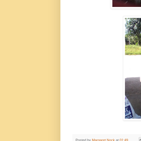
Posted by
Margaret Nock
at
01:49