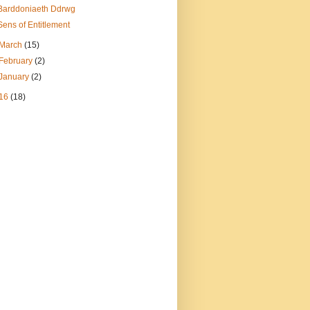
Barddoniaeth Ddrwg
Sens of Entitlement
March
(15)
February
(2)
January
(2)
16
(18)