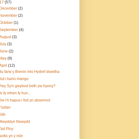
17
(57)
December
(2)
November
(2)
October
(1)
September
(4)
August
(3)
July
(3)
June
(2)
May
(9)
April
(12)
Bu farw y Brenin mis Hydref diwetha
Sut i bario mango
Pwy Sy'n gwybod beth yw hynny?
Ar fy mhen fy hun...
Dw i'n hapus i fod yn absennol
Trydan
Dŵr
Blwyddyn Newydd
Tad Ploy
Nofio yn y môr