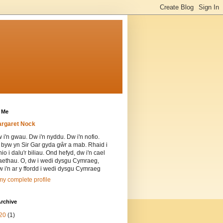
 Me
rgaret Nock
 i'n gwau. Dw i'n nyddu. Dw i'n nofio.
 byw yn Sir Gar gyda gŵr a mab. Rhaid i
thio i dalu'r biliau. Ond hefyd, dw i'n cael
iaethau. O, dw i wedi dysgu Cymraeg,
 i'n ar y ffordd i wedi dysgu Cymraeg
y complete profile
rchive
20
(1)