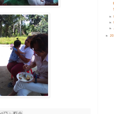
►
►
►
►
20