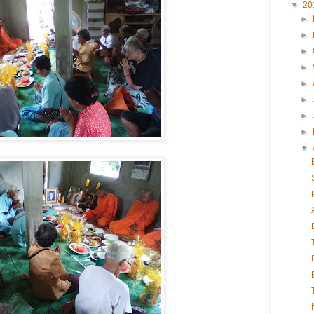
▼
20
►
►
►
►
►
►
►
►
▼