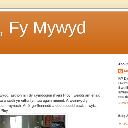
, Fy Mywyd
About
Ma
Fi? Dw
Dw i'n
fi wei
antur
ydd, aethon ni i dŷ cymdogion rhieni Ploy i weiddi am enaid
neu dw
wasanaeth yn eitha fyr, tua ugain munud. Arweiniwyd y
View m
pum mynach. Ar ôl gorffennodd a dechreuodd pawb i fwyta,
 Ploy.
Blog A
►
20