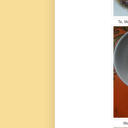
Te, Mo
Mw