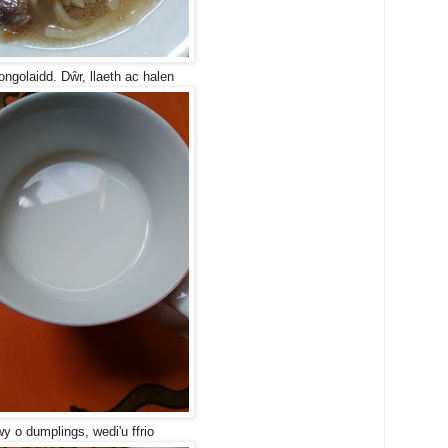
ngolaidd. Dŵr, llaeth ac halen
y o dumplings, wedi'u ffrio