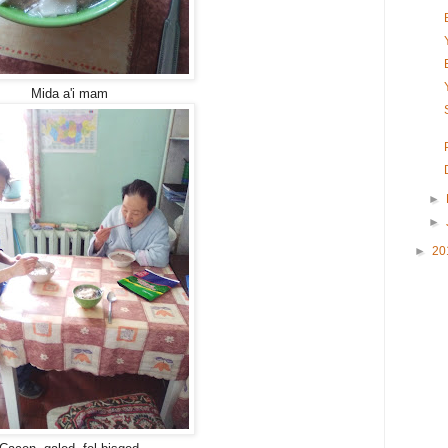
Mida a'i mam
►
►
►
20