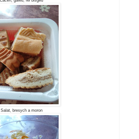
Cacen, galed, fel bisged
Salat, bresych a moron