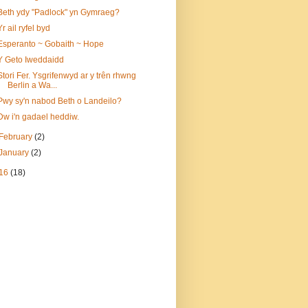
Beth ydy "Padlock" yn Gymraeg?
Yr ail ryfel byd
Esperanto ~ Gobaith ~ Hope
Y Geto Iweddaidd
Stori Fer. Ysgrifenwyd ar y trên rhwng
Berlin a Wa...
Pwy sy'n nabod Beth o Landeilo?
Dw i'n gadael heddiw.
February
(2)
January
(2)
16
(18)