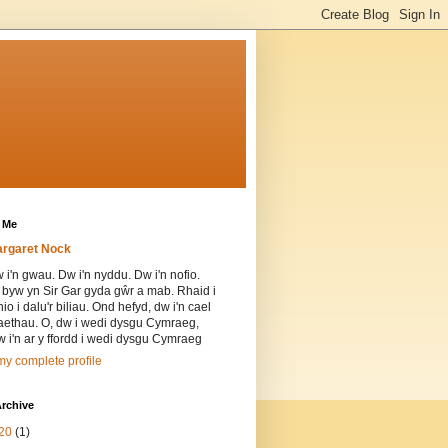
 Me
rgaret Nock
 i'n gwau. Dw i'n nyddu. Dw i'n nofio.
 byw yn Sir Gar gyda gŵr a mab. Rhaid i
thio i dalu'r biliau. Ond hefyd, dw i'n cael
iaethau. O, dw i wedi dysgu Cymraeg,
 i'n ar y ffordd i wedi dysgu Cymraeg
y complete profile
rchive
20
(1)