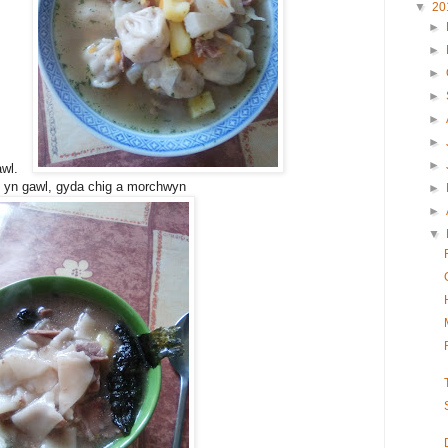
▼
20
►
►
►
►
►
►
►
awl.
 yn gawl, gyda chig a morchwyn
►
►
▼