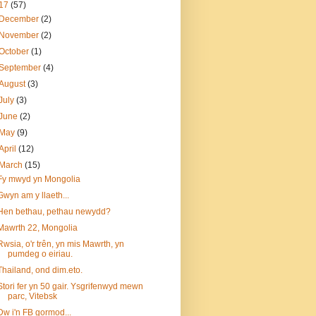
17
(57)
December
(2)
November
(2)
October
(1)
September
(4)
August
(3)
July
(3)
June
(2)
May
(9)
April
(12)
March
(15)
Fy mwyd yn Mongolia
Gwyn am y llaeth...
Hen bethau, pethau newydd?
Mawrth 22, Mongolia
Rwsia, o'r trên, yn mis Mawrth, yn
pumdeg o eiriau.
Thailand, ond dim.eto.
Stori fer yn 50 gair. Ysgrifenwyd mewn
parc, Vitebsk
Dw i'n FB gormod...