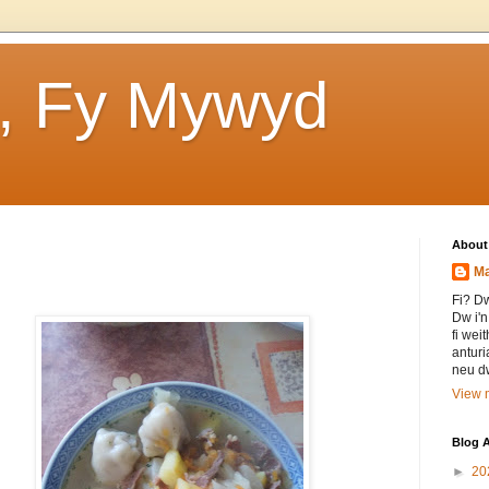
, Fy Mywyd
About
Ma
Fi? Dw
Dw i'n
fi wei
antur
neu dw
View m
Blog A
►
20